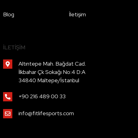
Blog
İletişim
İLETIŞIM
Altıntepe Mah. Bağdat Cad.
İlkbahar Çk Sokağı No:4 D:A
34840 Maltepe/İstanbul
+90 216 489 00 33
info@fitlifesports.com