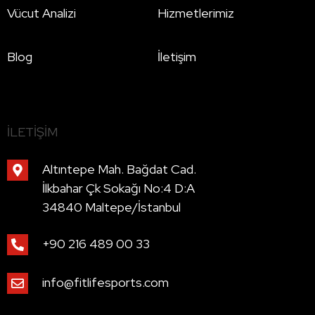
Vücut Analizi
Hizmetlerimiz
Blog
İletişim
İLETIŞIM
Altıntepe Mah. Bağdat Cad.
İlkbahar Çk Sokağı No:4 D:A
34840 Maltepe/İstanbul
+90 216 489 00 33
info@fitlifesports.com