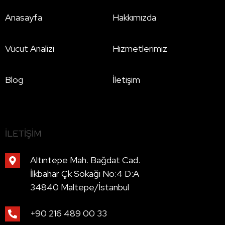
Anasayfa
Hakkımızda
Vücut Analizi
Hizmetlerimiz
Blog
İletişim
İLETIŞIM
Altıntepe Mah. Bağdat Cad.
İlkbahar Çk Sokağı No:4 D:A
34840 Maltepe/İstanbul
+90 216 489 00 33