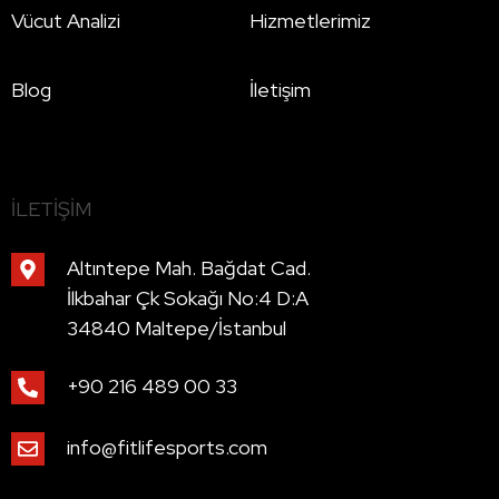
Vücut Analizi
Hizmetlerimiz
Blog
İletişim
İLETIŞIM
Altıntepe Mah. Bağdat Cad.
İlkbahar Çk Sokağı No:4 D:A
34840 Maltepe/İstanbul
+90 216 489 00 33
info@fitlifesports.com