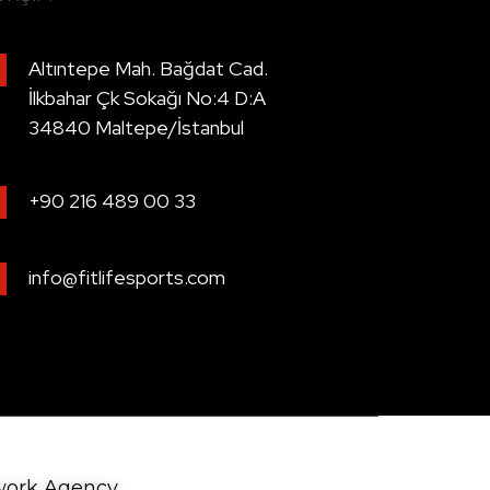
Altıntepe Mah. Bağdat Cad.
İlkbahar Çk Sokağı No:4 D:A
34840 Maltepe/İstanbul
+90 216 489 00 33
info@fitlifesports.com
ork Agency