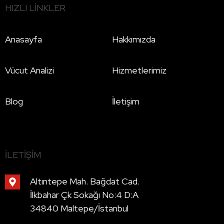
HIZLI LINKLER
Anasayfa
Hakkımızda
Vücut Analizi
Hizmetlerimiz
Blog
İletişim
İLETIŞIM
Altıntepe Mah. Bağdat Cad.
İlkbahar Çk Sokağı No:4 D:A
34840 Maltepe/İstanbul